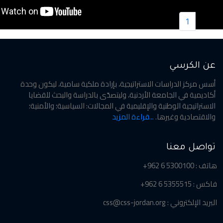
1
عن الكرسي
أسس مركز الدراسات الاستراتيجية، بإرادة ملكية سامية، ليكون وحدة
أكاديمية في الجامعة الأردنية، وليتصدّى بالدراسة والبحث للقضايا
الاستراتيجية الوطنية والإقليمية في المجالات: السياسية؛ والأمنية؛
والاقتصادية وغيرها.
...قراءة المزيد
تواصل معنا
هاتف : 5300100 6 962+
فاكس : 5355515 6 962+
البريد الإلكتروني : css@css-jordan.org