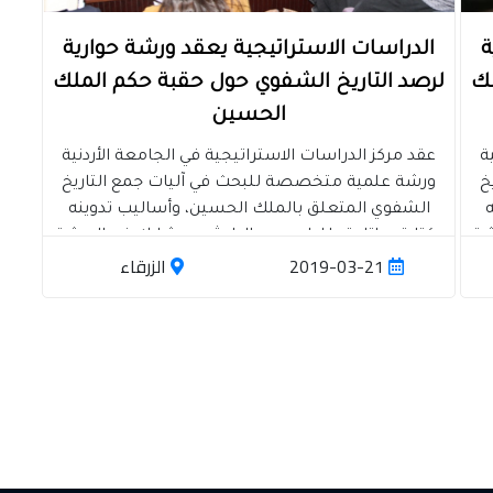
ة
الدراسات الاستراتيجية يعقد ورشة حوارية
لك
لرصد التاريخ الشفوي حول حقبة حكم الملك
الحسين
ة
عقد مركز الدراسات الاستراتيجية في الجامعة الأردنية
خ
ورشة علمية متخصصة للبحث في آليات جمع التاريخ
الشفوي المتعلق بالملك الحسين، وأساليب تدوينه
شة
وكتابته وإتاحته للدارسين والباحثين. وشارك في الورشة
2019-03-21
الزرقاء
وي
عدد من الأساتذة المختصين بالتوثيق والتاريخ الشفوي
،
والأنثروبولوجيا، من بينهم: الدكتور عبد العزيز هويدي،
ن،
والأستاذ محمد يونس العبادي، والأستاذ محمد العدوان،
والأستاذة ملك التل، بحضور مدير مركز الدراسات
الاستراتيجية وعدد من الباحثين في المركز. وأبدى
ث
المشاركون اهتمامهم الكبير بضرورة العمل الحثيث
لجمع كافة المعلومات والحقائق والتصورات من
مصادرها المختلفة عن الملك الحسين بن طلال،
وطريقته في الحكم، ومنهجه في التواصل مع أبناء