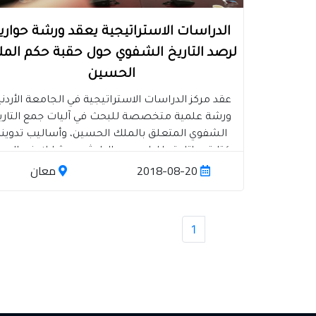
الدراسات الاستراتيجية يعقد ورشة حواري
لرصد التاريخ الشفوي حول حقبة حكم الم
الحسين
عقد مركز الدراسات الاستراتيجية في الجامعة الأردني
ورشة علمية متخصصة للبحث في آليات جمع التاري
الشفوي المتعلق بالملك الحسين، وأساليب تدوينه
وكتابته وإتاحته للدارسين والباحثين. وشارك في الور
2018-08-20
معان
عدد من الأساتذة المختصين بالتوثيق والتاريخ الشف
والأنثروبولوجيا، من بينهم: الدكتور عبد العزيز هويدي
والأستاذ محمد يونس العبادي، والأستاذ محمد العدوا
والأستاذة ملك التل، بحضور مدير مركز الدراسات
1
الاستراتيجية وعدد من الباحثين في المركز. وأبدى
المشاركون اهتمامهم الكبير بضرورة العمل الحثي
لجمع كافة المعلومات والحقائق والتصورات من
مصادرها المختلفة عن الملك الحسين بن طلال،
وطريقته في الحكم، ومنهجه في التواصل مع أبناء